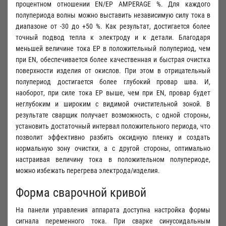
процентном отношении EN/EP AMPERAGE %. Для каждого
полупериода волны можно выставить независимую силу тока в
диапазоне от -30 до +50 %. Как результат, достигается более
точный подвод тепла к электроду и к детали. Благодаря
меньшей величине тока EP в положительный полупериод, чем
при EN, обеспечивается более качественная и быстрая очистка
поверхности изделия от окислов. При этом в отрицательный
полупериод достигается более глубокий провар шва. И,
наоборот, при силе тока EP выше, чем при EN, провар будет
неглубоким и широким с видимой очистительной зоной. В
результате сварщик получает возможность, с одной стороны,
установить достаточный интервал положительного периода, что
позволит эффективно разбить оксидную пленку и создать
нормальную зону очистки, а с другой стороны, оптимально
настраивая величину тока в положительном полупериоде,
можно избежать перегрева электрода/изделия.
Форма сварочной кривой
На панели управления аппарата доступна настройка формы
сигнала переменного тока. При сварке синусоидальным