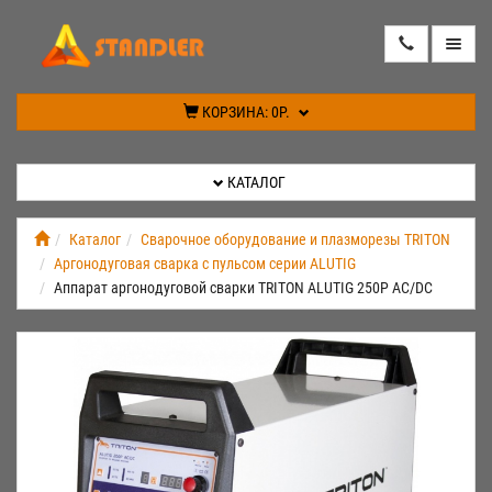
КАТАЛОГ
КОРЗИНА:
0Р.
АКЦИИ
КАТАЛОГ
ИНФОРМАЦИЯ
Каталог
Сварочное оборудование и плазморезы TRITON
Аргонодуговая сварка с пульсом серии ALUTIG
СПЕЦПРЕДЛОЖЕНИЕ
Аппарат аргонодуговой сварки TRITON ALUTIG 250Р AC/DC
НОВИНКИ
КОНТАКТЫ
КАБИНЕТ