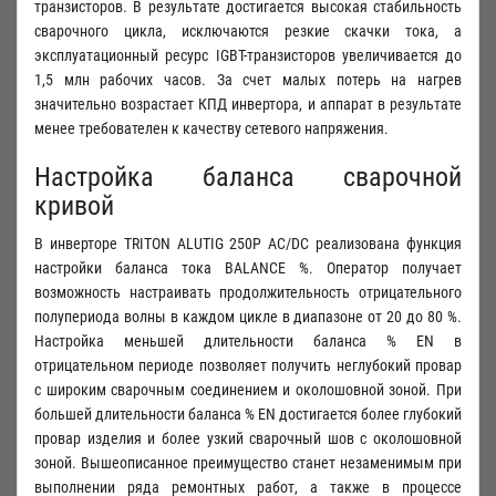
транзисторов. В результате достигается высокая стабильность
сварочного цикла, исключаются резкие скачки тока, а
эксплуатационный ресурс IGBT-транзисторов увеличивается до
1,5 млн рабочих часов. За счет малых потерь на нагрев
значительно возрастает КПД инвертора, и аппарат в результате
менее требователен к качеству сетевого напряжения.
Настройка баланса сварочной
кривой
В инверторе TRITON ALUTIG 250Р AC/DC реализована функция
настройки баланса тока BALANCE %. Оператор получает
возможность настраивать продолжительность отрицательного
полупериода волны в каждом цикле в диапазоне от 20 до 80 %.
Настройка меньшей длительности баланса % EN в
отрицательном периоде позволяет получить неглубокий провар
с широким сварочным соединением и околошовной зоной. При
большей длительности баланса % EN достигается более глубокий
провар изделия и более узкий сварочный шов с околошовной
зоной. Вышеописанное преимущество станет незаменимым при
выполнении ряда ремонтных работ, а также в процессе