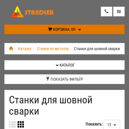
КАТАЛОГ
КОРЗИНА:
0Р.
АКЦИИ
Каталог
Станки по металлу
Станки для шовной сварки
ИНФОРМАЦИЯ
КАТАЛОГ
СПЕЦПРЕДЛОЖЕНИЕ
ПОКАЗАТЬ ФИЛЬТР
НОВИНКИ
КОНТАКТЫ
Станки для шовной
сварки
КАБИНЕТ
Показать:
15