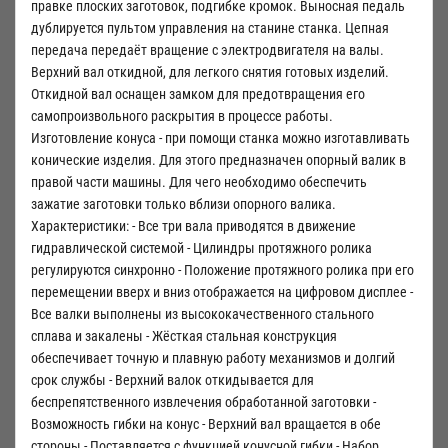
правке плоских заготовок, подгибке кромок. Выносная педаль
дублируется пультом управления на станине станка. Цепная
передача передаёт вращение с электродвигателя на валы.
Верхний вал откидной, для легкого снятия готовых изделий.
Откидной вал оснащен замком для предотвращения его
самопроизвольного раскрытия в процессе работы.
Изготовление конуса - при помощи станка можно изготавливать
конические изделия. Для этого предназначен опорный валик в
правой части машины. Для чего необходимо обеспечить
зажатие заготовки только вблизи опорного валика.
Характеристики: - Все три вала приводятся в движение
гидравлической системой - Цилиндры протяжного ролика
регулируются синхронно - Положение протяжного ролика при его
перемещении вверх и вниз отображается на цифровом дисплее -
Все валки выполнены из высококачественного стального
сплава и закалены - Жёсткая стальная конструкция
обеспечивает точную и плавную работу механизмов и долгий
срок службы - Верхний валок откидывается для
беспрепятственного извлечения обработанной заготовки -
Возможность гибки на конус - Верхний вал вращается в обе
стороны - Поставляется с функцией конусной гибки - Набор