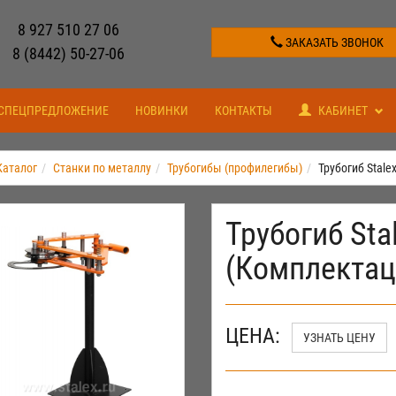
8 927 510 27 06
ЗАКАЗАТЬ ЗВОНОК
8 (8442) 50-27-06
СПЕЦПРЕДЛОЖЕНИЕ
НОВИНКИ
КОНТАКТЫ
КАБИНЕТ
Каталог
Станки по металлу
Трубогибы (профилегибы)
Трубогиб Stale
Трубогиб Sta
(Комплектац
ЦЕНА:
УЗНАТЬ ЦЕНУ