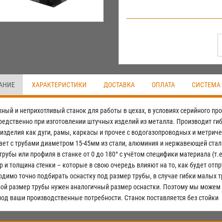
АНИЕ
ХАРАКТЕРИСТИКИ
ДОСТАВКА
ОПЛАТА
СИСТЕМА
ный и неприхотливый станок для работы в цехах, в условиях серийного прои
редственно при изготовлении штучных изделий из металла. Производит гиб
 изделия как дуги, рамы, каркасы и прочее с водогазопроводных и метричес
ает с трубами диаметром 15-45мм из стали, алюминия и нержавеющей стали
трубы или профиля в станке от 0 до 180° с учётом специфики материала (т.
р и толщина стенки – которые в свою очередь влияют на то, как будет отпр
димо точно подбирать оснастку под размер трубы, в случае гибки малых тр
вой размер трубы нужен аналогичный размер оснастки. Поэтому мы можем 
 под ваши производственные потребности. Станок поставляется без стойки