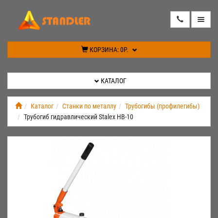
КАТАЛОГ
КОРЗИНА:
0Р.
АКЦИИ
КАТАЛОГ
ИНФОРМАЦИЯ
Каталог
Станки по металлу
Трубогибы (профилегибы)
Трубогиб гидравлический Stalex HB-10
СПЕЦПРЕДЛОЖЕНИЕ
НОВИНКИ
КОНТАКТЫ
КАБИНЕТ