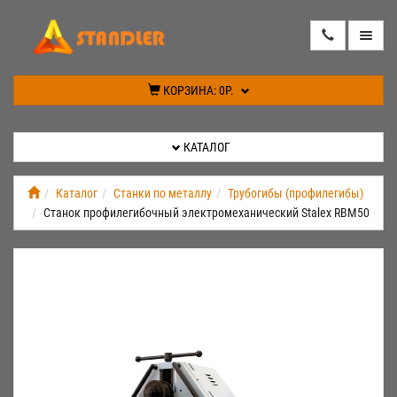
КАТАЛОГ
КОРЗИНА:
0Р.
АКЦИИ
КАТАЛОГ
ИНФОРМАЦИЯ
Каталог
Станки по металлу
Трубогибы (профилегибы)
Станок профилегибочный электромеханический Stalex RBM50
СПЕЦПРЕДЛОЖЕНИЕ
НОВИНКИ
КОНТАКТЫ
КАБИНЕТ