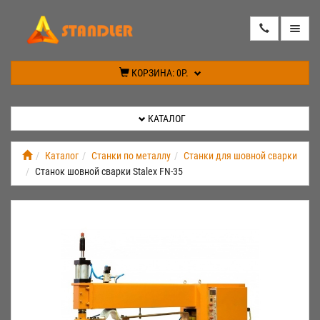
КАТАЛОГ
КОРЗИНА:
0Р.
АКЦИИ
КАТАЛОГ
ИНФОРМАЦИЯ
Каталог
Станки по металлу
Станки для шовной сварки
Станок шовной сварки Stalex FN-35
СПЕЦПРЕДЛОЖЕНИЕ
НОВИНКИ
КОНТАКТЫ
КАБИНЕТ