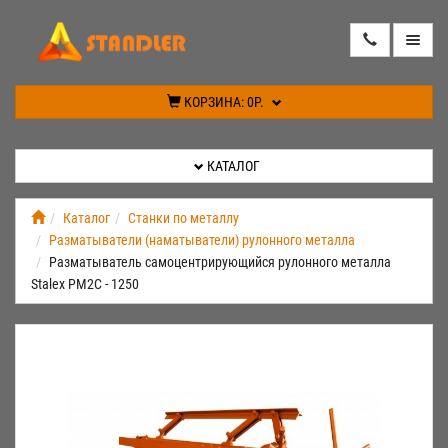
КАТАЛОГ
КОРЗИНА:
0Р.
АКЦИИ
КАТАЛОГ
ИНФОРМАЦИЯ
Каталог
Станки по металлу
Разматыватели (наматыватели) рулонного металла
СПЕЦПРЕДЛОЖЕНИЕ
Разматыватель самоцентрирующийся рулонного металла
Stalex РМ2С - 1250
НОВИНКИ
КОНТАКТЫ
КАБИНЕТ