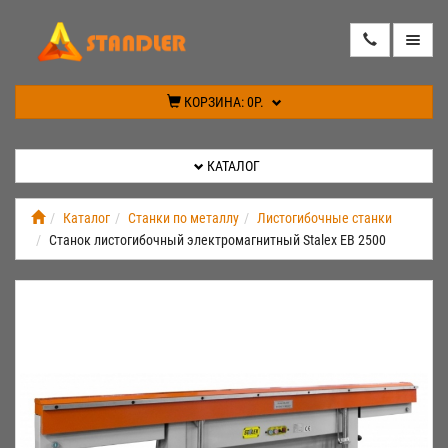
КАТАЛОГ
КОРЗИНА:
0Р.
АКЦИИ
КАТАЛОГ
ИНФОРМАЦИЯ
Каталог
Станки по металлу
Листогибочные станки
Станок листогибочный электромагнитный Stalex EB 2500
СПЕЦПРЕДЛОЖЕНИЕ
НОВИНКИ
КОНТАКТЫ
КАБИНЕТ