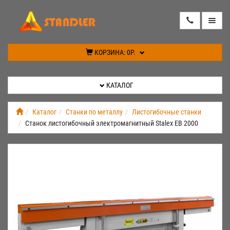
КАТАЛОГ
КОРЗИНА:
0Р.
АКЦИИ
КАТАЛОГ
ИНФОРМАЦИЯ
Каталог
Станки по металлу
Листогибочные станки
Станок листогибочный электромагнитный Stalex EB 2000
СПЕЦПРЕДЛОЖЕНИЕ
НОВИНКИ
КОНТАКТЫ
КАБИНЕТ