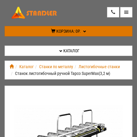
КАТАЛОГ
КОРЗИНА:
0Р.
АКЦИИ
КАТАЛОГ
ИНФОРМАЦИЯ
Каталог
Станки по металлу
Листогибочные станки
Cтанок листогибочный ручной Tapco SuperMax(3,2 м)
СПЕЦПРЕДЛОЖЕНИЕ
НОВИНКИ
КОНТАКТЫ
КАБИНЕТ