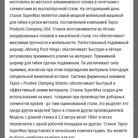
изготовлен из жесткого алюминиевого сплава в сочетании с
элементами из высокопрочной стали. На сегодняшний день
станок SuperMax является самой мощной мобильной машиной
для гибки и резки металла, поставляемой компанией Tapco
Products Company, USA. Станок изготавливается из лёгких
анодированных сплавов и закалённой стали, что обеспечивает
максимум прочности и мобильности. Патентованный подвижный
шарнир «Moving Pivot Hinge» обеспечивает быструю и лёгкую
регулировку прижимного усилия на материал. Прижимной
шарнир для гибки сделан подвижным. Он увеличивает силу
прижима, исключая при этом повреждения материала благодаря
специальной виниловой вставке. Система фирменных зажимов
Тарсо « Positive Clamping Sistem» обеспечивает быстрый и
эффективный зажим материала. Станок SuperMax создан для
использования на макс. толщинах при производстве доборных
элементов кровли - до 1мм оцинкованной стали, это выделят его
среди других моделей Тарсо и станков других производителей.
Модель с длиной станка в 3,2 метра весит 180кг и легко
перевозится с одной рабочей площадки на другую. Станок Тарсо
SuperMax представлен в нескольких комплектациях. Вы можете
выбрать наиболее удобную для вас.