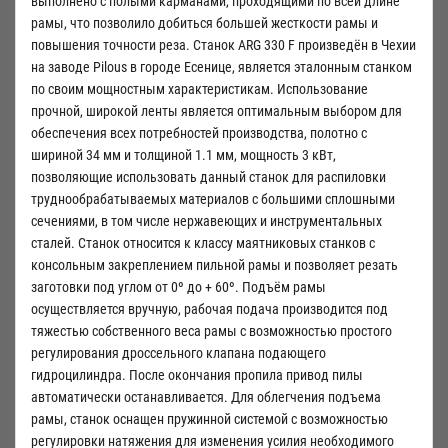
выполнено с полыми карманами, проходящими по всей длине
рамы, что позволило добиться большей жесткости рамы и
повышения точности реза. Станок ARG 330 F произведён в Чехии
на заводе Pilous в городе Есенице, является эталонным станком
по своим мощностным характеристикам. Использование
прочной, широкой ленты является оптимальным выбором для
обеспечения всех потребностей производства, полотно с
шириной 34 мм и толщиной 1.1 мм, мощность 3 кВт,
позволяющие использовать данный станок для распиловки
труднообрабатываемых материалов с большими сплошными
сечениями, в том числе нержавеющих и инструментальных
сталей. Станок относится к классу маятниковых станков с
консольным закреплением пильной рамы и позволяет резать
заготовки под углом от 0º до + 60º. Подъём рамы
осуществляется вручную, рабочая подача производится под
тяжестью собственного веса рамы с возможностью простого
регулирования дроссельного клапана подающего
гидроцилиндра. После окончания пропила привод пилы
автоматически останавливается. Для облегчения подъема
рамы, станок оснащен пружинной системой с возможностью
регулировки натяжения для изменения усилия необходимого