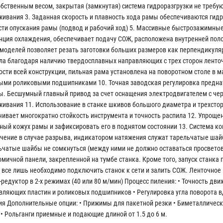
обственным весом, закрытая (замкнутая) система гидроразгрузки не требу
живания 3. Заданная скорость и плавность хода рамы обеспечиваются гид
сти опускания рамы (подвод и рабочий ход) 5. Массивные быстрозажимные 
анция охлаждения, обеспечивает подачу СОЖ, расположена внутренней полос
моделей позволяет резать заготовки больших размеров как перпендикулярн
ла благодаря наличию твердосплавных направляющих с трех сторон ленто
ости всей конструкции, пильная рама установлена на поворотном столе в
ыми роликовыми подшипниками 10. Точная заводская регулировка преднат
ы. Бесшумный главный привод за счет оснащения электродвигателем с че
живания 11. Использование в станке шкивов большого диаметра и трехст
чивает многократно стойкость инструмента и точность распила 12. Упроще
ный кожух рамы и зафиксировать его в поднятом состоянии 13. Система к
чение в случае разрыва, индикатором натяжения служат тарельчатые шайбы
ьчатые шайбы не сомкнуться (между ними не должно оставаться просветов)
омичной панели, закрепленной на тумбе станка. Кроме того, запуск станка
, все лишь необходимо подключить станок к сети и залить СОЖ. Ленточное
-редуктор в 2-х режимах (40 или 80 м/мин) Процесс пиления: • Точность д
вляющих пластин и роликовых подшипников • Регулировка угла поворота в
ия Дополнительные опции: • Прижимы для пакетной резки • Биметаллическ
 • Рольганги приемные и подающие длиной от 1.5 до 6 м.