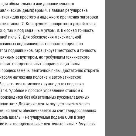
ющая обязательного или дополнительного
равлическим демпфером 4. Плавная регулировка
тиски для простого и надежного крепления заготовки
ти станка. 7. Конструкция поворотного устройства и
о, так и под заданным углом. 8. Высокая точность
чной пилы 9. Для обеспечения максимальной
 массивных подшипниковых опорах с радиально
яга подшипников, гарантирует жесткость и точность
рвячным редуктором, не требующим технического
оронних твердосплавных направляющих пилы
н процесс замены ленточной пилы, достаточно открыть
онтроля натяжения полотна и автоматическое
, натягивать моховик нужно до тех пор, пока
 14. Удобное и простое управление станком с
 производится без обязательных пусконаладочных
 полотно: • Движение ленты осуществляется через
вижения ленты обеспечивается за счет твердосплавных
доль шкалы • Регулируемая подача СОЖ в зону
ие или твердосплавные ленточные пилы. • Эмульсия