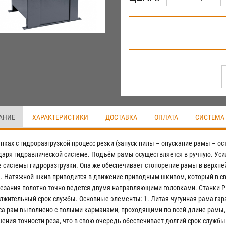
АНИЕ
ХАРАКТЕРИСТИКИ
ДОСТАВКА
ОПЛАТА
СИСТЕМА
анках с гидроразгрузкой процесс резки (запуск пилы – опускание рамы – 
даря гидравлической системе. Подъём рамы осуществляется в ручную. Уси
е системы гидроразгрузки. Она же обеспечивает стопорение рамы в верхне
. Натяжной шкив приводится в движение приводным шкивом, который в сво
резания полотно точно ведется двумя направляющими головками. Станки P
лжительный срок службы. Основные элементы: 1. Литая чугунная рама гаран
са рам выполнено с полыми карманами, проходящими по всей длине рамы,
ения точности реза, что в свою очередь обеспечивает долгий срок службы