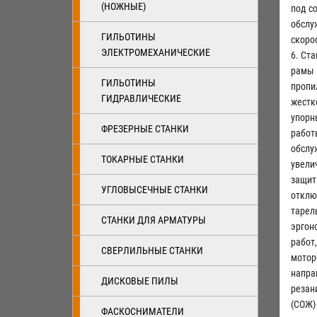
(НОЖНЫЕ)
под с
обслу
ГИЛЬОТИНЫ
скоро
ЭЛЕКТРОМЕХАНИЧЕСКИЕ
6. Ст
рамы 
ГИЛЬОТИНЫ
пропи
ГИДРАВЛИЧЕСКИЕ
жестк
упорн
ФРЕЗЕРНЫЕ СТАНКИ
работ
обслу
ТОКАРНЫЕ СТАНКИ
увели
защит
УГЛОВЫСЕЧНЫЕ СТАНКИ
отклю
тарел
СТАНКИ ДЛЯ АРМАТУРЫ
эргон
работ
СВЕРЛИЛЬНЫЕ СТАНКИ
мотор
напра
ДИСКОВЫЕ ПИЛЫ
резан
(СОЖ)
ФАСКОСНИМАТЕЛИ