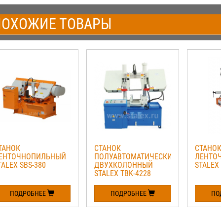
ОХОЖИЕ ТОВАРЫ
ТАНОК
СТАНОК
СТАНО
ЕНТОЧНОПИЛЬНЫЙ
ПОЛУАВТОМАТИЧЕСКИЙ
ЛЕНТО
TALEX SBS-380
ДВУХКОЛОННЫЙ
STALEX 
STALEX TBK-4228
ПОДРОБНЕЕ
ПОДРОБНЕЕ
ПО