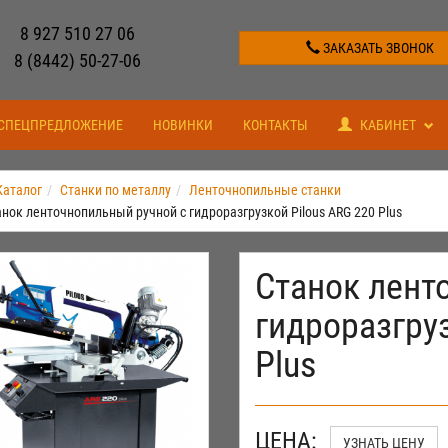
8 927 510 27 06
ЗАКАЗАТЬ ЗВОНОК
8 (8442) 50-27-06
СПЕЦПРЕДЛОЖЕНИЕ
НОВИНКИ
КОНТАКТЫ
КАБИНЕТ
Каталог
Станки по металлу
Ленточнопильные станки
нок ленточнопильный ручной с гидроразгрузкой Pilous ARG 220 Plus
Станок лент
гидроразгруз
Plus
ЦЕНА:
УЗНАТЬ ЦЕНУ